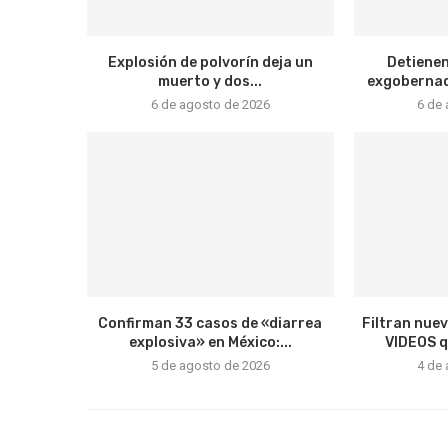
Explosión de polvorín deja un
Detienen
muerto y dos...
exgobernado
6 de agosto de 2026
6 de
Confirman 33 casos de «diarrea
Filtran nue
explosiva» en México:...
VIDEOS qu
5 de agosto de 2026
4 de