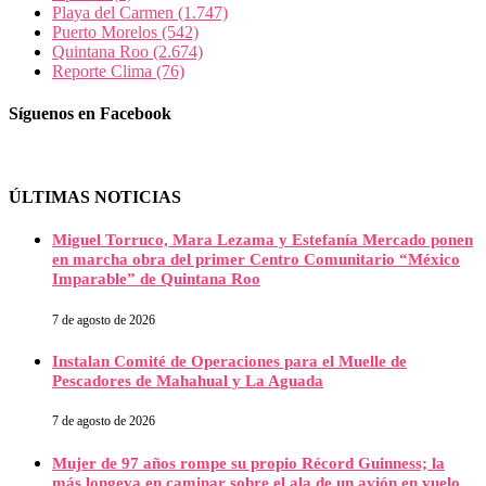
Playa del Carmen
(1.747)
Puerto Morelos
(542)
Quintana Roo
(2.674)
Reporte Clima
(76)
Síguenos en Facebook
ÚLTIMAS NOTICIAS
Miguel Torruco, Mara Lezama y Estefanía Mercado ponen
en marcha obra del primer Centro Comunitario “México
Imparable” de Quintana Roo
7 de agosto de 2026
Instalan Comité de Operaciones para el Muelle de
Pescadores de Mahahual y La Aguada
7 de agosto de 2026
Mujer de 97 años rompe su propio Récord Guinness; la
más longeva en caminar sobre el ala de un avión en vuelo