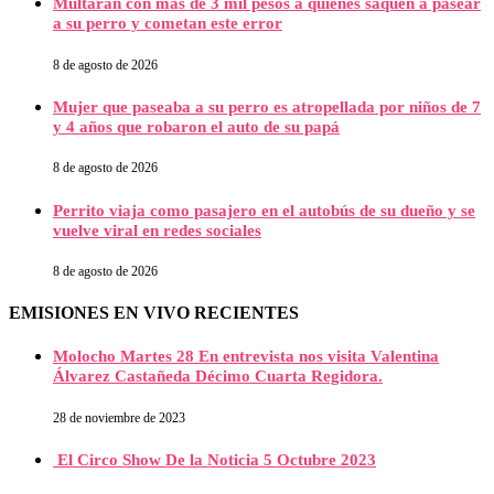
Multarán con más de 3 mil pesos a quienes saquen a pasear
a su perro y cometan este error
8 de agosto de 2026
Mujer que paseaba a su perro es atropellada por niños de 7
y 4 años que robaron el auto de su papá
8 de agosto de 2026
Perrito viaja como pasajero en el autobús de su dueño y se
vuelve viral en redes sociales
8 de agosto de 2026
EMISIONES EN VIVO RECIENTES
Molocho Martes 28 En entrevista nos visita Valentina
Álvarez Castañeda Décimo Cuarta Regidora.
28 de noviembre de 2023
El Circo Show De la Noticia 5 Octubre 2023