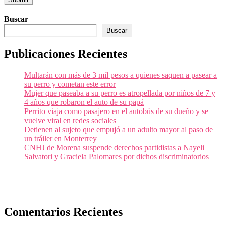
Buscar
Buscar
Publicaciones Recientes
Multarán con más de 3 mil pesos a quienes saquen a pasear a
su perro y cometan este error
Mujer que paseaba a su perro es atropellada por niños de 7 y
4 años que robaron el auto de su papá
Perrito viaja como pasajero en el autobús de su dueño y se
vuelve viral en redes sociales
Detienen al sujeto que empujó a un adulto mayor al paso de
un tráiler en Monterrey
CNHJ de Morena suspende derechos partidistas a Nayeli
Salvatori y Graciela Palomares por dichos discriminatorios
Comentarios Recientes