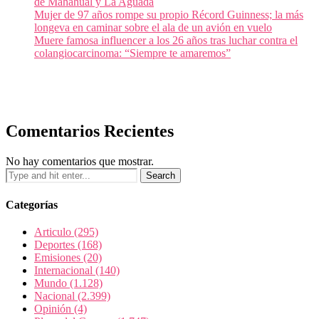
de Mahahual y La Aguada
Mujer de 97 años rompe su propio Récord Guinness; la más
longeva en caminar sobre el ala de un avión en vuelo
Muere famosa influencer a los 26 años tras luchar contra el
colangiocarcinoma: “Siempre te amaremos”
Comentarios Recientes
No hay comentarios que mostrar.
Categorías
Articulo
(295)
Deportes
(168)
Emisiones
(20)
Internacional
(140)
Mundo
(1.128)
Nacional
(2.399)
Opinión
(4)