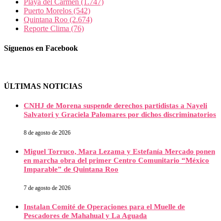
Playa del Carmen
(1.747)
Puerto Morelos
(542)
Quintana Roo
(2.674)
Reporte Clima
(76)
Síguenos en Facebook
ÚLTIMAS NOTICIAS
CNHJ de Morena suspende derechos partidistas a Nayeli
Salvatori y Graciela Palomares por dichos discriminatorios
8 de agosto de 2026
Miguel Torruco, Mara Lezama y Estefanía Mercado ponen
en marcha obra del primer Centro Comunitario “México
Imparable” de Quintana Roo
7 de agosto de 2026
Instalan Comité de Operaciones para el Muelle de
Pescadores de Mahahual y La Aguada