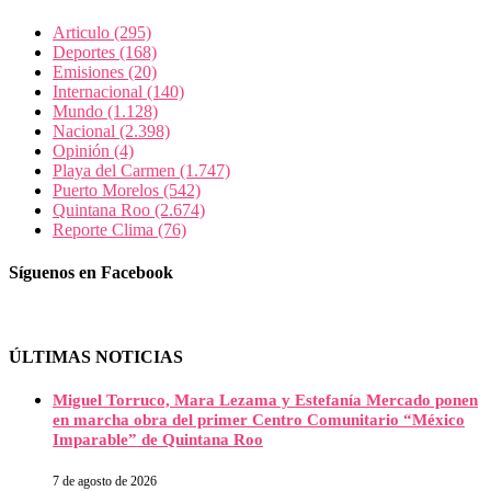
Articulo
(295)
Deportes
(168)
Emisiones
(20)
Internacional
(140)
Mundo
(1.128)
Nacional
(2.398)
Opinión
(4)
Playa del Carmen
(1.747)
Puerto Morelos
(542)
Quintana Roo
(2.674)
Reporte Clima
(76)
Síguenos en Facebook
ÚLTIMAS NOTICIAS
Miguel Torruco, Mara Lezama y Estefanía Mercado ponen
en marcha obra del primer Centro Comunitario “México
Imparable” de Quintana Roo
7 de agosto de 2026