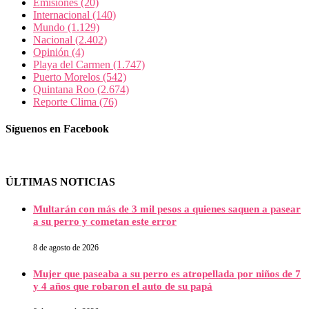
Emisiones
(20)
Internacional
(140)
Mundo
(1.129)
Nacional
(2.402)
Opinión
(4)
Playa del Carmen
(1.747)
Puerto Morelos
(542)
Quintana Roo
(2.674)
Reporte Clima
(76)
Síguenos en Facebook
ÚLTIMAS NOTICIAS
Multarán con más de 3 mil pesos a quienes saquen a pasear
a su perro y cometan este error
8 de agosto de 2026
Mujer que paseaba a su perro es atropellada por niños de 7
y 4 años que robaron el auto de su papá