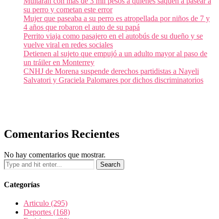
Multarán con más de 3 mil pesos a quienes saquen a pasear a
su perro y cometan este error
Mujer que paseaba a su perro es atropellada por niños de 7 y
4 años que robaron el auto de su papá
Perrito viaja como pasajero en el autobús de su dueño y se
vuelve viral en redes sociales
Detienen al sujeto que empujó a un adulto mayor al paso de
un tráiler en Monterrey
CNHJ de Morena suspende derechos partidistas a Nayeli
Salvatori y Graciela Palomares por dichos discriminatorios
Comentarios Recientes
No hay comentarios que mostrar.
Categorías
Articulo
(295)
Deportes
(168)