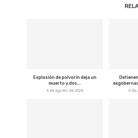
REL
Explosión de polvorín deja un
Detienen
muerto y dos...
exgobernado
6 de agosto de 2026
6 de