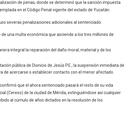
idualización de penas, donde se determinó que la sanción impuesta
templada en el Código Penal vigente del estado de Yucatán.
mpuso severas penalizaciones adicionales al sentenciado:
o de una multa económica que asciende a los tres millones de
era integral la reparación del daño moral, material y de los
ación pública de Dionicio de Jesús P.E., la suspensión inmediata de
tiva de acercarse o establecer contacto con el menor afectado.
 confirmó que el ahora sentenciado pasará el resto de su vida
cial (Cereso) de la ciudad de Mérida, extinguiéndose así cualquier
ebido al cúmulo de años dictados en la resolución de los