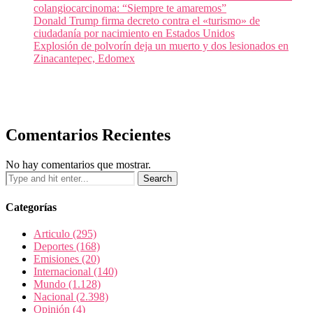
colangiocarcinoma: “Siempre te amaremos”
Donald Trump firma decreto contra el «turismo» de
ciudadanía por nacimiento en Estados Unidos
Explosión de polvorín deja un muerto y dos lesionados en
Zinacantepec, Edomex
Comentarios Recientes
No hay comentarios que mostrar.
Categorías
Articulo
(295)
Deportes
(168)
Emisiones
(20)
Internacional
(140)
Mundo
(1.128)
Nacional
(2.398)
Opinión
(4)