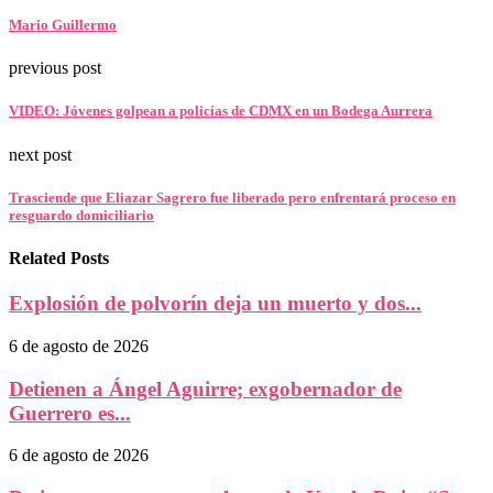
Mario Guillermo
previous post
VIDEO: Jóvenes golpean a policías de CDMX en un Bodega Aurrera
next post
Trasciende que Eliazar Sagrero fue liberado pero enfrentará proceso en
resguardo domiciliario
Related Posts
Explosión de polvorín deja un muerto y dos...
6 de agosto de 2026
Detienen a Ángel Aguirre; exgobernador de
Guerrero es...
6 de agosto de 2026