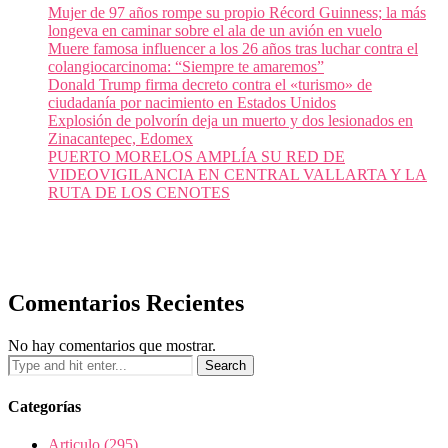
Mujer de 97 años rompe su propio Récord Guinness; la más
longeva en caminar sobre el ala de un avión en vuelo
Muere famosa influencer a los 26 años tras luchar contra el
colangiocarcinoma: “Siempre te amaremos”
Donald Trump firma decreto contra el «turismo» de
ciudadanía por nacimiento en Estados Unidos
Explosión de polvorín deja un muerto y dos lesionados en
Zinacantepec, Edomex
PUERTO MORELOS AMPLÍA SU RED DE
VIDEOVIGILANCIA EN CENTRAL VALLARTA Y LA
RUTA DE LOS CENOTES
Comentarios Recientes
No hay comentarios que mostrar.
Categorías
Articulo
(295)