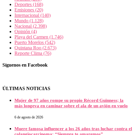
Deportes
(168)
Emisiones
(20)
Internacional
(140)
Mundo
(1.128)
Nacional
(2.398)
Opinión
(4)
Playa del Carmen
(1.746)
Puerto Morelos
(542)
Quintana Roo
(2.673)
Reporte Clima
(76)
Síguenos en Facebook
ÚLTIMAS NOTICIAS
Mujer de 97 años rompe su propio Récord Guinness; la
más longeva en caminar sobre el ala de un avión en vuelo
6 de agosto de 2026
Muere famosa influencer a los 26 años tras luchar contra el
colangiocarcinoma: “Siempre te amaremos”