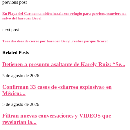
previous post
En Playa del Carmen también instalaron refugio para perritos, estuvieron a
salvo del huracán Beryl
next post
Tras dos días de cierre por huracán Beryl, reabre parque Xcaret
Related Posts
Detienen a presunto asaltante de Karely Ruiz: “Se...
5 de agosto de 2026
Confirman 33 casos de «diarrea explosiva» en
México:...
5 de agosto de 2026
Filtran nuevas conversaciones y VIDEOS que
revelarían la...