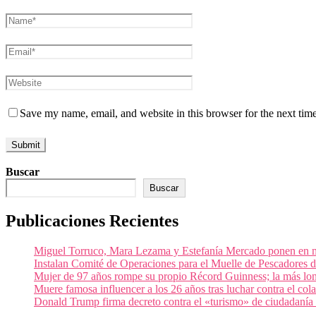
Save my name, email, and website in this browser for the next tim
Buscar
Buscar
Publicaciones Recientes
Miguel Torruco, Mara Lezama y Estefanía Mercado ponen en m
Instalan Comité de Operaciones para el Muelle de Pescadores
Mujer de 97 años rompe su propio Récord Guinness; la más lon
Muere famosa influencer a los 26 años tras luchar contra el c
Donald Trump firma decreto contra el «turismo» de ciudadanía