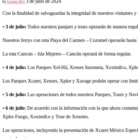
3 de julio de 2024
by
George Boy
Con la finalidad de salvaguardar la integridad de nuestros visitantes
•
3 de julio:
Todos nuestros parques y tours operarán de manera regula
Nuestros ferrys con ruta Playa del Carmen – Cozumel operarán hasta l
La ruta Cancun – Isla Mujeres – Cancún operará de forma regular.
•
4 de julio:
Los Parques Xel-Há, Xenses Insomnia, Xoximilco, Xplor 
Los Parques Xcaret, Xenses, Xplor y Xavage podrán operar con limitan
•
5 de julio:
Las operaciones de todos nuestros Parques, Tours y Navie
•
6 de julio
: De acuerdo con la información con la que ahora contamo
Xplor Fuego, Xoximilco y Tour de Xenotes.
Las operaciones, incluyendo la presentación de Xcaret México Espectac