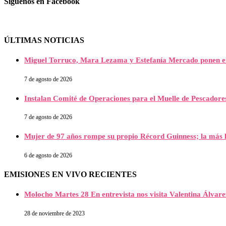
Síguenos en Facebook
ÚLTIMAS NOTICIAS
Miguel Torruco, Mara Lezama y Estefanía Mercado ponen e
7 de agosto de 2026
Instalan Comité de Operaciones para el Muelle de Pescador
7 de agosto de 2026
Mujer de 97 años rompe su propio Récord Guinness; la más l
6 de agosto de 2026
EMISIONES EN VIVO RECIENTES
Molocho Martes 28 En entrevista nos visita Valentina Álva
28 de noviembre de 2023