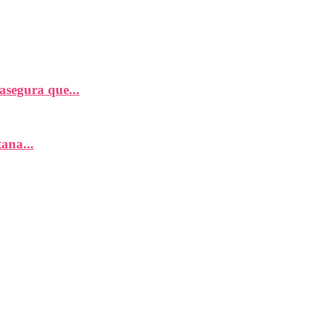
segura que...
ana...