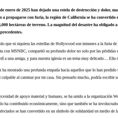
de enero de 2025 han dejado una estela de destrucción y dolor, mar
n a propagarse con furia, la región de California se ha convertido
,000 hectáreas de terreno. La magnitud del desastre ha obligado a
 precedentes.
do que ni siquiera las estrellas de Hollywood son inmunes a la furia de 
vista con MSNBC, compartió su profundo dolor no solo por las pérdidas 
perdí a una amiga, y para nuestra iglesia es un tema muy delicado… Ella n
riz ha mostrado una profunda empatía hacia aquellos que lo han perdido 
si culpable al caminar por mi casa. Sin pensarlo mucho, podría escribi
 necesidad de apoyo material y humano, se ha unido a la organización 
solo ha contribuido económicamente, sino que también se ha involucrado
fectados se han convertido en un símbolo de solidaridad en medio de la 