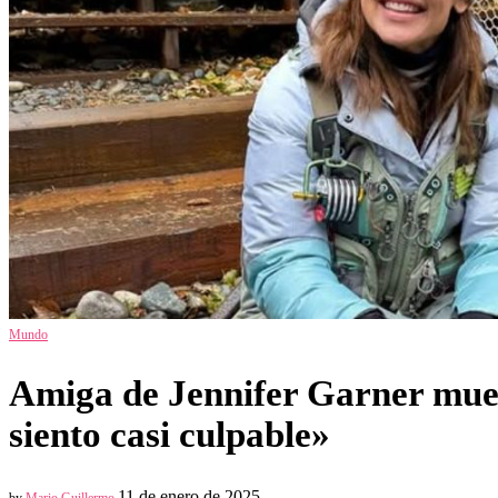
Mundo
Amiga de Jennifer Garner muer
siento casi culpable»
11 de enero de 2025
by
Mario Guillermo