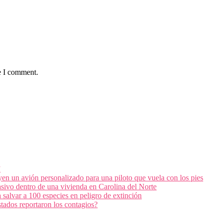
e I comment.
”
en un avión personalizado para una piloto que vuela con los pies
masivo dentro de una vivienda en Carolina del Norte
salvar a 100 especies en peligro de extinción
tados reportaron los contagios?