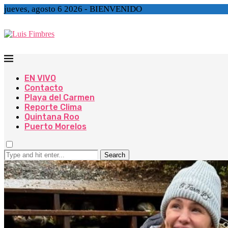
jueves, agosto 6 2026 - BIENVENIDO
EN VIVO
Contacto
Playa del Carmen
Reporte Clima
Quintana Roo
Puerto Morelos
Search