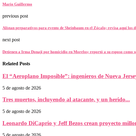
Mario Guillermo
previous post
Alistan preparativos para evento de Sheinbaum en el Zócalo; revisa aquí los d
next post
Detienen a Irma Donaji por homicidio en Morelos; reportó a su esposo como se
Related Posts
El “Aeroplano Imposible”: ingenieros de Nueva Jersey
5 de agosto de 2026
Tres muertos, incluyendo al atacante, y un herido...
5 de agosto de 2026
Leonardo DiCaprio y Jeff Bezos crean proyecto millon
5 de agosto de 2026