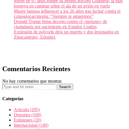
Mujer de 97 años rompe su propio Récord Guinness; la más
longeva en caminar sobre el ala de un avión en vuelo
Muere famosa influencer a los 26 años tras luchar contra el
colangiocarcinoma: “Siempre te amaremos”
Donald Trump firma decreto contra el «turismo» de
ciudadanía por nacimiento en Estados Unidos
Explosión de polvorín deja un muerto y dos lesionados en
Zinacantepec, Edomex
Comentarios Recientes
No hay comentarios que mostrar.
Categorías
Articulo
(295)
Deportes
(168)
Emisiones
(20)
Internacional
(140)