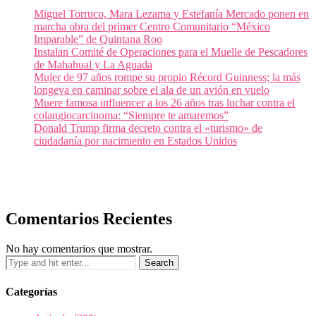
Miguel Torruco, Mara Lezama y Estefanía Mercado ponen en
marcha obra del primer Centro Comunitario “México
Imparable” de Quintana Roo
Instalan Comité de Operaciones para el Muelle de Pescadores
de Mahahual y La Aguada
Mujer de 97 años rompe su propio Récord Guinness; la más
longeva en caminar sobre el ala de un avión en vuelo
Muere famosa influencer a los 26 años tras luchar contra el
colangiocarcinoma: “Siempre te amaremos”
Donald Trump firma decreto contra el «turismo» de
ciudadanía por nacimiento en Estados Unidos
Comentarios Recientes
No hay comentarios que mostrar.
Categorías