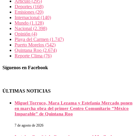
Articulo
(295)
Deportes
(168)
Emisiones
(20)
Internacional
(140)
Mundo
(1.128)
Nacional
(2.398)
Opinión
(4)
Playa del Carmen
(1.747)
Puerto Morelos
(542)
Quintana Roo
(2.674)
Reporte Clima
(76)
Síguenos en Facebook
ÚLTIMAS NOTICIAS
Miguel Torruco, Mara Lezama y Estefanía Mercado ponen
en marcha obra del primer Centro Comunitario “México
Imparable” de Quintana Roo
7 de agosto de 2026