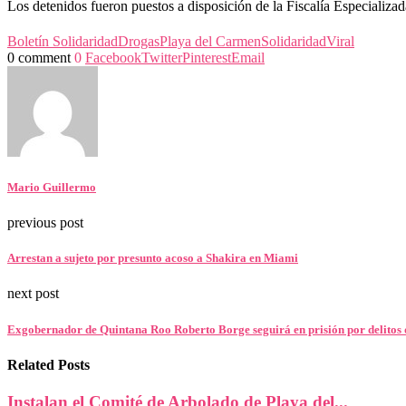
Los detenidos fueron puestos a disposición de la Fiscalía Especializ
Boletín Solidaridad
Drogas
Playa del Carmen
Solidaridad
Viral
0 comment
0
Facebook
Twitter
Pinterest
Email
Mario Guillermo
previous post
Arrestan a sujeto por presunto acoso a Shakira en Miami
next post
Exgobernador de Quintana Roo Roberto Borge seguirá en prisión por delitos 
Related Posts
Instalan el Comité de Arbolado de Playa del...