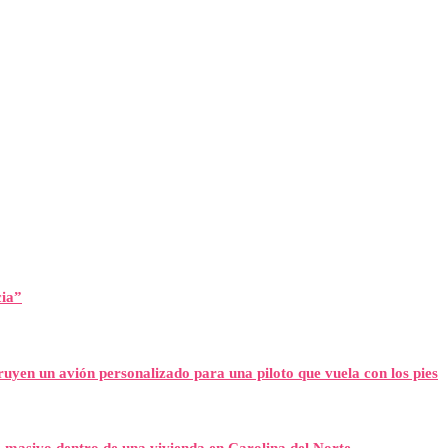
cia”
uyen un avión personalizado para una piloto que vuela con los pies