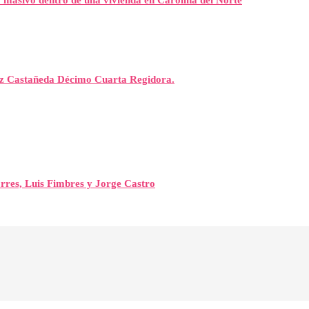
eo masivo dentro de una vivienda en Carolina del Norte
rez Castañeda Décimo Cuarta Regidora.
orres, Luis Fimbres y Jorge Castro