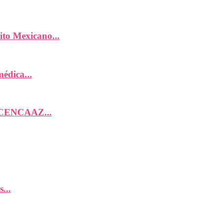
ito Mexicano...
édica...
; CENCAAZ...
...