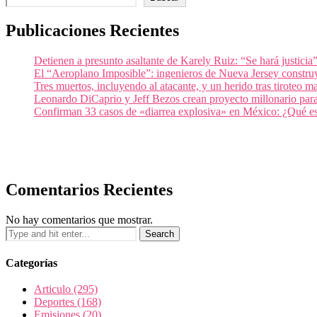
Publicaciones Recientes
Detienen a presunto asaltante de Karely Ruiz: “Se hará justicia
El “Aeroplano Imposible”: ingenieros de Nueva Jersey construy
Tres muertos, incluyendo al atacante, y un herido tras tiroteo 
Leonardo DiCaprio y Jeff Bezos crean proyecto millonario para 
Confirman 33 casos de «diarrea explosiva» en México: ¿Qué es
Comentarios Recientes
No hay comentarios que mostrar.
Categorías
Articulo
(295)
Deportes
(168)
Emisiones
(20)