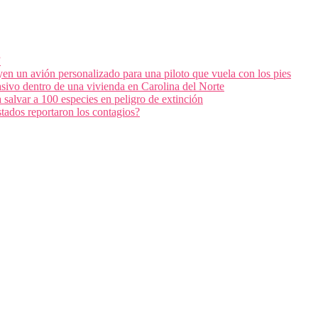
”
en un avión personalizado para una piloto que vuela con los pies
masivo dentro de una vivienda en Carolina del Norte
salvar a 100 especies en peligro de extinción
tados reportaron los contagios?