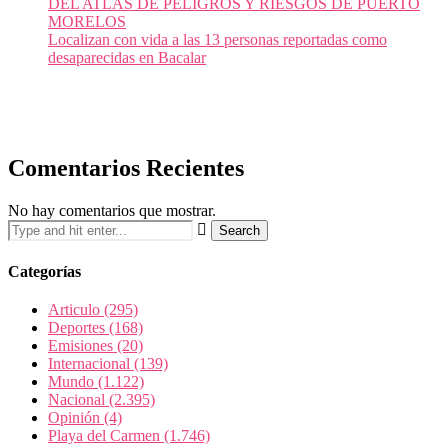
DEL ATLAS DE PELIGROS Y RIESGOS DE PUERTO
MORELOS
Localizan con vida a las 13 personas reportadas como
desaparecidas en Bacalar
Comentarios Recientes
No hay comentarios que mostrar.
Categorías
Articulo
(295)
Deportes
(168)
Emisiones
(20)
Internacional
(139)
Mundo
(1.122)
Nacional
(2.395)
Opinión
(4)
Playa del Carmen
(1.746)