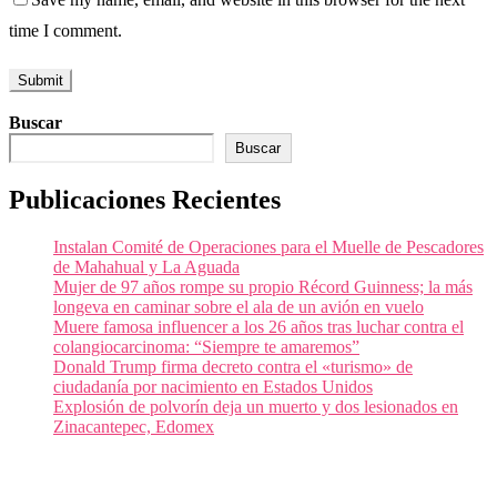
time I comment.
Buscar
Buscar
Publicaciones Recientes
Instalan Comité de Operaciones para el Muelle de Pescadores
de Mahahual y La Aguada
Mujer de 97 años rompe su propio Récord Guinness; la más
longeva en caminar sobre el ala de un avión en vuelo
Muere famosa influencer a los 26 años tras luchar contra el
colangiocarcinoma: “Siempre te amaremos”
Donald Trump firma decreto contra el «turismo» de
ciudadanía por nacimiento en Estados Unidos
Explosión de polvorín deja un muerto y dos lesionados en
Zinacantepec, Edomex