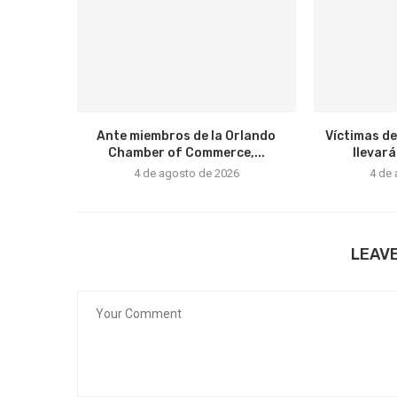
Ante miembros de la Orlando
Víctimas de
Chamber of Commerce,...
llevará
4 de agosto de 2026
4 de
LEAV