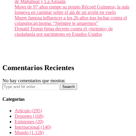
de Mahahual y La Aguada
Mujer de 97 años rompe su propio Récord Guinness; la más
longeva en caminar sobre el ala de un avión en vuelo
Muere famosa influencer a los 26 años tras luchar contra el
colangiocarcinoma: “Siempre te amaremos”
Donald Trump firma decreto contra el «turismo» de
ciudadanía por nacimiento en Estados Unidos
Comentarios Recientes
No hay comentarios que mostrar.
Categorías
Articulo
(295)
Deportes
(168)
Emisiones
(20)
Internacional
(140)
Mundo
(1.128)