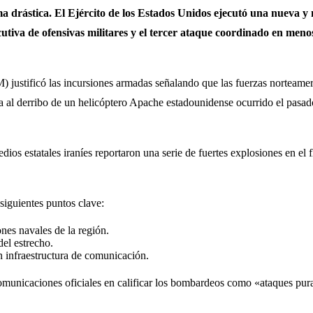
ma drástica. El Ejército de los Estados Unidos ejecutó una nueva y
iva de ofensivas militares y el tercer ataque coordinado en menos d
tificó las incursiones armadas señalando que las fuerzas norteameric
ta al derribo de un helicóptero Apache estadounidense ocurrido el pasado
ios estatales iraníes reportaron una serie de fuertes explosiones en el f
siguientes puntos clave:
nes navales de la región.
el estrecho.
n infraestructura de comunicación.
 comunicaciones oficiales en calificar los bombardeos como «ataques pu