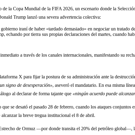
icio de la Copa Mundial de la FIFA 2026, un escenario donde la Selecció
 Donald Trump lanzó una severa advertencia colectiva:
gobierno iraní de haber «tardado demasiado» en negociar un tratado def
mp, echando por tierra sus propias declaraciones del martes, cuando 
e inmediato a través de los canales internacionales, manifestando su re
plataforma X para fijar la postura de su administración ante la destrucció
 un signo de desesperación»
, aseveró el mandatario. En esa misma líne
logo al declarar de forma tajante que
«ningún acuerdo puede alcanzars
ro que se desató el pasado 28 de febrero, cuando los ataques conjuntos 
lcanzar la breve tregua institucional el 8 de abril.
l Estrecho de Ormuz —por donde transita el 20% del petróleo global—, la