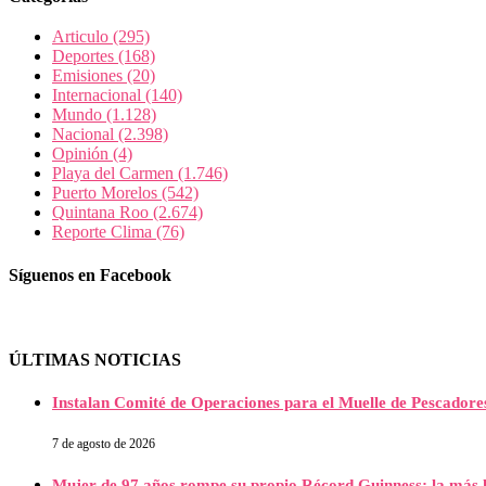
Articulo
(295)
Deportes
(168)
Emisiones
(20)
Internacional
(140)
Mundo
(1.128)
Nacional
(2.398)
Opinión
(4)
Playa del Carmen
(1.746)
Puerto Morelos
(542)
Quintana Roo
(2.674)
Reporte Clima
(76)
Síguenos en Facebook
ÚLTIMAS NOTICIAS
Instalan Comité de Operaciones para el Muelle de Pescador
7 de agosto de 2026
Mujer de 97 años rompe su propio Récord Guinness; la más l