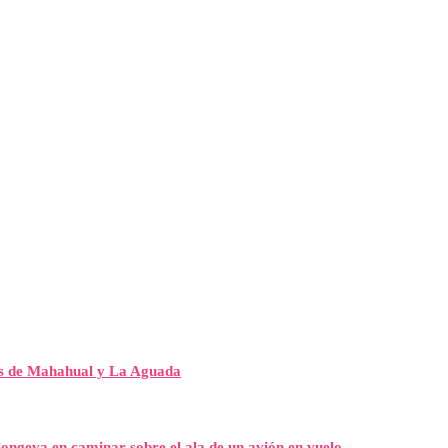
es de Mahahual y La Aguada
ongeva en caminar sobre el ala de un avión en vuelo