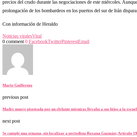
precios del crudo durante las negociaciones de este miércoles. Aunque 
prolongación de los bombardeos en los puertos del sur de Irán disparar
Con información de Heraldo
Noticias virales
Viral
0 comment
0
Facebook
Twitter
Pinterest
Email
Mario Guillermo
previous post
Madre muere pisoteada por un elefante mientras llevaba a sus hijos a la escue
next post
Se cumple una semana, sin localizar a periodista Roxana Guzmán; Artículo 19