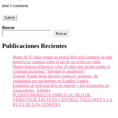
time I comment.
Buscar
Buscar
Publicaciones Recientes
Mujer de 97 años rompe su propio Récord Guinness; la más
longeva en caminar sobre el ala de un avión en vuelo
Muere famosa influencer a los 26 años tras luchar contra el
colangiocarcinoma: “Siempre te amaremos”
Donald Trump firma decreto contra el «turismo» de
ciudadanía por nacimiento en Estados Unidos
Explosión de polvorín deja un muerto y dos lesionados en
Zinacantepec, Edomex
PUERTO MORELOS AMPLÍA SU RED DE
VIDEOVIGILANCIA EN CENTRAL VALLARTA Y LA
RUTA DE LOS CENOTES