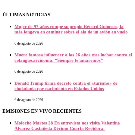
ÚLTIMAS NOTICIAS
Mujer de 97 años rompe su propio Récord Guinness; la
más longeva en caminar sobre el ala de un avión en vuelo
6 de agosto de 2026
Muere famosa influencer a los 26 años tras luchar contra el
colangiocarcinoma: “Siempre te amaremos”
6 de agosto de 2026
Donald Trump firma decreto contra el «turismo» de
ciudadanía por nacimiento en Estados Unidos
6 de agosto de 2026
EMISIONES EN VIVO RECIENTES
Molocho Martes 28 En entrevista nos visita Valentina
Álvarez Castañeda Décimo Cuarta Regidora.