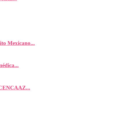
ito Mexicano...
édica...
; CENCAAZ...