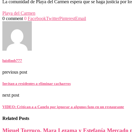
La comunidad de Playa del Carmen espera que se haga justicia por los 
Playa del Carmen
0 comment
0
Facebook
Twitter
Pinterest
Email
luisfimb777
previous post
Invitan a residentes a eliminar cacharros
next post
VIDEO: Critican a a Canelo por ignorar a algunos fans en un restaurante
Related Posts
Miguel Torruco, Mara Lezama y Estefanía Mercado p