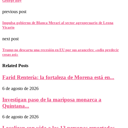
George Boy
previous post
Impulsa gobierno de Blanca Merari al sector agropecuario de Leona
Vicario
next post
Trump no descarta una recesión en EU por sus aranceles: «odio predecir
cosas así»
Related Posts
Farid Rentería: la fortaleza de Morena está en...
6 de agosto de 2026
Investigan paso de la mariposa monarca a
Quintana...
6 de agosto de 2026
Localizan con vida a las 13 personas reportadas...