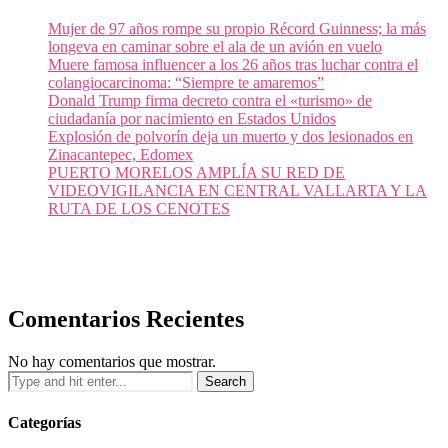
Mujer de 97 años rompe su propio Récord Guinness; la más
longeva en caminar sobre el ala de un avión en vuelo
Muere famosa influencer a los 26 años tras luchar contra el
colangiocarcinoma: “Siempre te amaremos”
Donald Trump firma decreto contra el «turismo» de
ciudadanía por nacimiento en Estados Unidos
Explosión de polvorín deja un muerto y dos lesionados en
Zinacantepec, Edomex
PUERTO MORELOS AMPLÍA SU RED DE
VIDEOVIGILANCIA EN CENTRAL VALLARTA Y LA
RUTA DE LOS CENOTES
Comentarios Recientes
No hay comentarios que mostrar.
Categorías