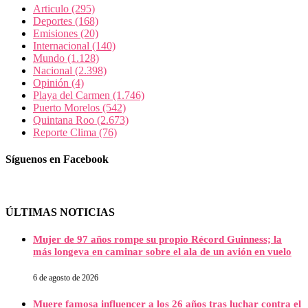
Articulo
(295)
Deportes
(168)
Emisiones
(20)
Internacional
(140)
Mundo
(1.128)
Nacional
(2.398)
Opinión
(4)
Playa del Carmen
(1.746)
Puerto Morelos
(542)
Quintana Roo
(2.673)
Reporte Clima
(76)
Síguenos en Facebook
ÚLTIMAS NOTICIAS
Mujer de 97 años rompe su propio Récord Guinness; la
más longeva en caminar sobre el ala de un avión en vuelo
6 de agosto de 2026
Muere famosa influencer a los 26 años tras luchar contra el