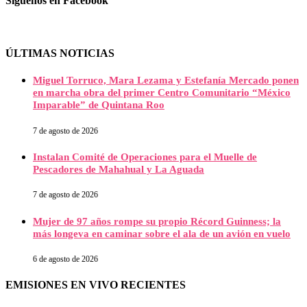
Síguenos en Facebook
ÚLTIMAS NOTICIAS
Miguel Torruco, Mara Lezama y Estefanía Mercado ponen
en marcha obra del primer Centro Comunitario “México
Imparable” de Quintana Roo
7 de agosto de 2026
Instalan Comité de Operaciones para el Muelle de
Pescadores de Mahahual y La Aguada
7 de agosto de 2026
Mujer de 97 años rompe su propio Récord Guinness; la
más longeva en caminar sobre el ala de un avión en vuelo
6 de agosto de 2026
EMISIONES EN VIVO RECIENTES