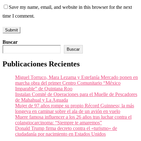
Save my name, email, and website in this browser for the next
time I comment.
Buscar
Buscar
Publicaciones Recientes
Miguel Torruco, Mara Lezama y Estefanía Mercado ponen en
marcha obra del primer Centro Comunitario “México
Imparable” de Quintana Roo
Instalan Comité de Operaciones para el Muelle de Pescadores
de Mahahual y La Aguada
Mujer de 97 años rompe su propio Récord Guinness; la más
longeva en caminar sobre el ala de un avión en vuelo
Muere famosa influencer a los 26 años tras luchar contra el
colangiocarcinoma: “Siempre te amaremos”
Donald Trump firma decreto contra el «turismo» de
ciudadanía por nacimiento en Estados Unidos