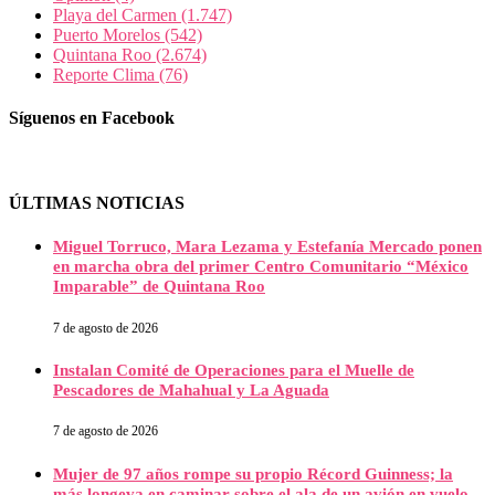
Playa del Carmen
(1.747)
Puerto Morelos
(542)
Quintana Roo
(2.674)
Reporte Clima
(76)
Síguenos en Facebook
ÚLTIMAS NOTICIAS
Miguel Torruco, Mara Lezama y Estefanía Mercado ponen
en marcha obra del primer Centro Comunitario “México
Imparable” de Quintana Roo
7 de agosto de 2026
Instalan Comité de Operaciones para el Muelle de
Pescadores de Mahahual y La Aguada
7 de agosto de 2026
Mujer de 97 años rompe su propio Récord Guinness; la
más longeva en caminar sobre el ala de un avión en vuelo