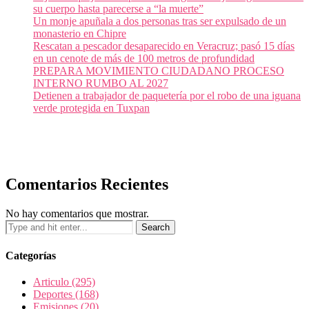
su cuerpo hasta parecerse a “la muerte”
Un monje apuñala a dos personas tras ser expulsado de un
monasterio en Chipre
Rescatan a pescador desaparecido en Veracruz; pasó 15 días
en un cenote de más de 100 metros de profundidad
PREPARA MOVIMIENTO CIUDADANO PROCESO
INTERNO RUMBO AL 2027
Detienen a trabajador de paquetería por el robo de una iguana
verde protegida en Tuxpan
Comentarios Recientes
No hay comentarios que mostrar.
Categorías
Articulo
(295)
Deportes
(168)
Emisiones
(20)