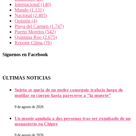
Internacional
(140)
Mundo
(1.131)
Nacional
(2.405)
Opinión
(4)
Playa del Carmen
(1.747)
Puerto Morelos
(542)
Quintana Roo
(2.675)
Reporte Clima
(76)
Síguenos en Facebook
ÚLTIMAS NOTICIAS
Sujeto se queja de no poder conseguir trabajo luego de
mutilar su cuerpo hasta parecerse a “la muerte”
9 de agosto de 2026
Un monje apuñala a dos personas tras ser expulsado de un
monasterio en Chipre
9 de agosto de 2026