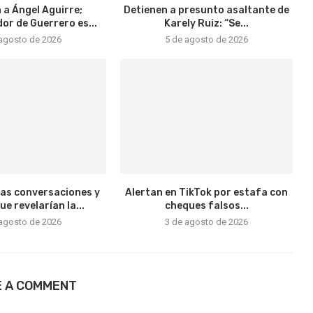
 a Ángel Aguirre;
Detienen a presunto asaltante de
r de Guerrero es...
Karely Ruiz: “Se...
 agosto de 2026
5 de agosto de 2026
vas conversaciones y
Alertan en TikTok por estafa con
e revelarían la...
cheques falsos...
 agosto de 2026
3 de agosto de 2026
E A COMMENT