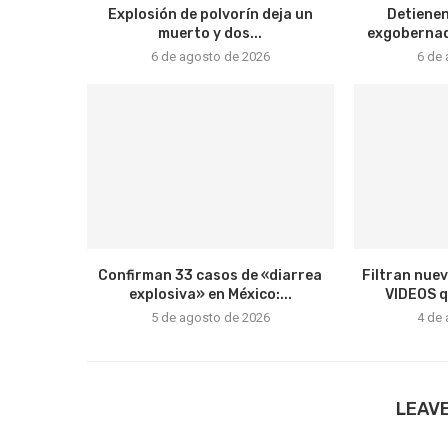
Explosión de polvorín deja un
Detienen
muerto y dos...
exgobernado
6 de agosto de 2026
6 de
Confirman 33 casos de «diarrea
Filtran nue
explosiva» en México:...
VIDEOS qu
5 de agosto de 2026
4 de
LEAV