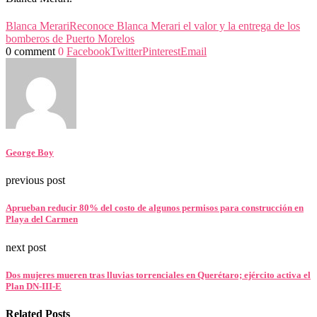
Blanca Merari
Reconoce Blanca Merari el valor y la entrega de los
bomberos de Puerto Morelos
0 comment
0
Facebook
Twitter
Pinterest
Email
George Boy
previous post
Aprueban reducir 80% del costo de algunos permisos para construcción en
Playa del Carmen
next post
Dos mujeres mueren tras lluvias torrenciales en Querétaro; ejército activa el
Plan DN-III-E
Related Posts