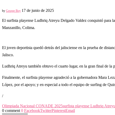
17 de junio de 2025
by
George Boy
El surfista playense Ludhriq Atreyu Delgado Valdez conquistó para 
Manzanillo, Colima.
El joven deportista quedó detrás del jalisciense en la prueba de distan
Jalisco.
Ludhriq Atreyu también obtuvo el cuarto lugar, en la gran final de la
Finalmente, el surfista playense agradeció a la gobernadora Mara Leza
López, por el apoyo; y en especial a todo el equipo de surfing de Qui
/
Olimpiada Nacional CONADE 2025
surfista playense Ludhriq Atrey
0 comment
0
Facebook
Twitter
Pinterest
Email