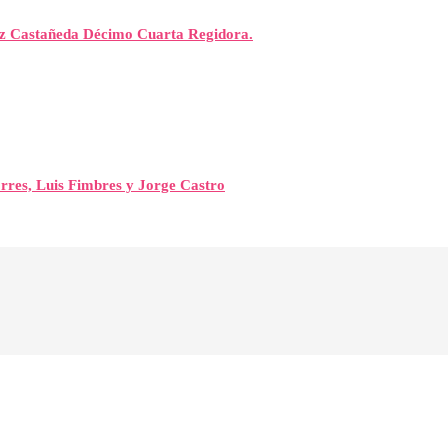
rez Castañeda Décimo Cuarta Regidora.
orres, Luis Fimbres y Jorge Castro