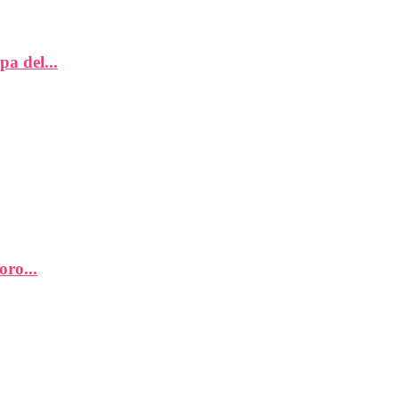
a del...
oro...