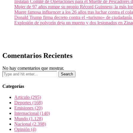
Instalan Comité de Operaciones para el Muelle de Pescadores
Mujer de 97 años rompe su propio Récord Guinness; la más lon
Muere famosa influencer a los 26 años tras luchar contra el c
Donald Trump firma decreto contra el «turismo» de ciudadanía
Explosión de polvorín deja un muerto y dos lesionados en Zi
Comentarios Recientes
No hay comentarios que mostrar.
Categorías
Articulo
(295)
Deportes
(168)
Emisiones
(20)
Internacional
(140)
Mundo
(1.128)
Nacional
(2.398)
Opinión
(4)