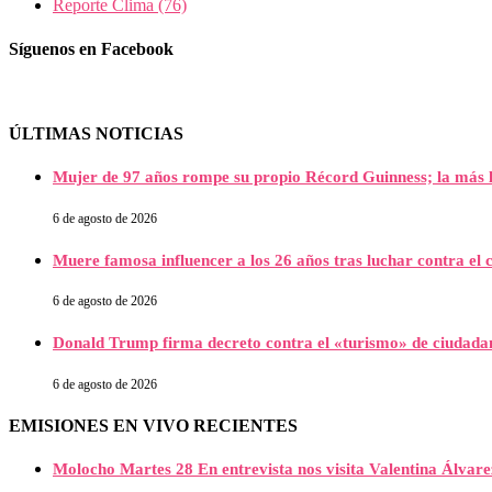
Reporte Clima
(76)
Síguenos en Facebook
ÚLTIMAS NOTICIAS
Mujer de 97 años rompe su propio Récord Guinness; la más l
6 de agosto de 2026
Muere famosa influencer a los 26 años tras luchar contra e
6 de agosto de 2026
Donald Trump firma decreto contra el «turismo» de ciudada
6 de agosto de 2026
EMISIONES EN VIVO RECIENTES
Molocho Martes 28 En entrevista nos visita Valentina Álva