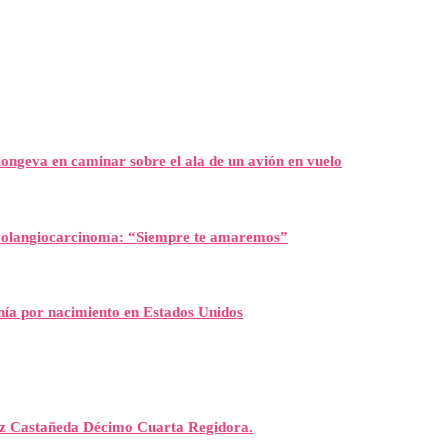
ongeva en caminar sobre el ala de un avión en vuelo
l colangiocarcinoma: “Siempre te amaremos”
nía por nacimiento en Estados Unidos
rez Castañeda Décimo Cuarta Regidora.