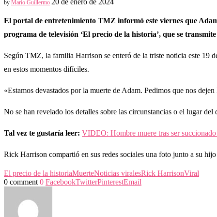
20 de enero de 2024
by
Mario Guillermo
El portal de entretenimiento TMZ informó este viernes que Adam H
programa de televisión ‘El precio de la historia’, que se transmit
Según TMZ, la familia Harrison se enteró de la triste noticia este 19 d
en estos momentos difíciles.
«Estamos devastados por la muerte de Adam. Pedimos que nos dejen l
No se han revelado los detalles sobre las circunstancias o el lugar de
Tal vez te gustaría leer:
VIDEO: Hombre muere tras ser succionado p
Rick Harrison compartió en sus redes sociales una foto junto a su hi
El precio de la historia
Muerte
Noticias virales
Rick Harrison
Viral
0 comment
0
Facebook
Twitter
Pinterest
Email