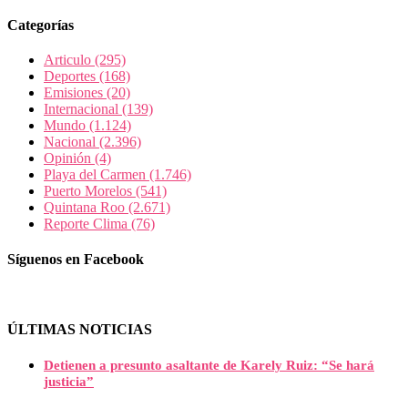
Categorías
Articulo
(295)
Deportes
(168)
Emisiones
(20)
Internacional
(139)
Mundo
(1.124)
Nacional
(2.396)
Opinión
(4)
Playa del Carmen
(1.746)
Puerto Morelos
(541)
Quintana Roo
(2.671)
Reporte Clima
(76)
Síguenos en Facebook
ÚLTIMAS NOTICIAS
Detienen a presunto asaltante de Karely Ruiz: “Se hará
justicia”