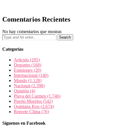
Comentarios Recientes
No hay comentarios que mostrar.
Categorías
Articulo
(295)
Deportes
(168)
Emisiones
(20)
Internacional
(140)
Mundo
(1.128)
Nacional
(2.398)
Opinión
(4)
Playa del Carmen
(1.746)
Puerto Morelos
(542)
Quintana Roo
(2.674)
Reporte Clima
(76)
Síguenos en Facebook